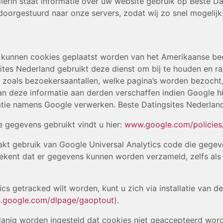
rin staat informatie over uw website gebruik op Beste Da
oorgestuurd naar onze servers, zodat wij zo snel mogelijk 
 kunnen cookies geplaatst worden van het Amerikaanse bedr
sites Nederland gebruikt deze dienst om bij te houden en r
zoals bezoekersaantallen, welke pagina’s worden bezocht,
n deze informatie aan derden verschaffen indien Google hie
tie namens Google verwerken. Beste Datingsites Nederland
 gegevens gebruikt vindt u hier:
www.google.com/policies/
akt gebruik van Google Universal Analytics code die gege
tekent dat er gegevens kunnen worden verzameld, zelfs als
ics getracked wilt worden, kunt u zich via installatie van 
s.google.com/dlpage/gaoptout
).
nig worden ingesteld dat cookies niet geaccepteerd word