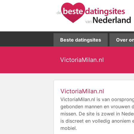
Beste datingsites
Over o
VictoriaMilan.nl
VictoriaMilan.nl
VictoriaMilan.nl is van oorspron
gebonden mannen en vrouwen die 
missen. De site is zowel in Neder
is discreet en volledig anoniem 
mobiel.